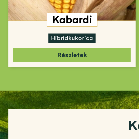
Kabardi
Hibridkukorica
Részletek
K