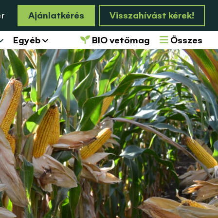
er
Ajánlatkérés
Visszahívást kérek!
Egyéb
BIO vetőmag
Összes