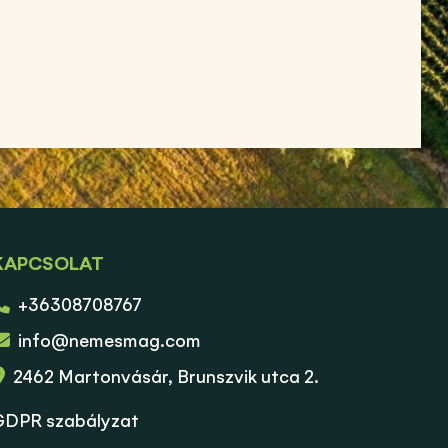
KAPCSOLAT
+36308708767
info@nemesmag.com
2462 Martonvásár, Brunszvik utca 2.
GDPR szabályzat