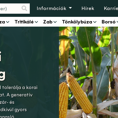
Információk
Hírek
Karri
za
Tritikálé
Zab
Tönkölybúza
Borsó
i
g
 tolerálja a korai
at. A generatív
zár- és
dkívül gyors
magasló