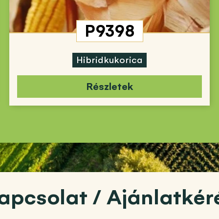
P9398
Hibridkukorica
Részletek
apcsolat / Ajánlatkér