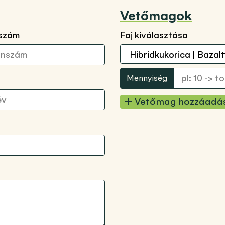
Vetőmagok
nszám
Faj kiválasztása
Mennyiség
Vetőmag hozzáadá