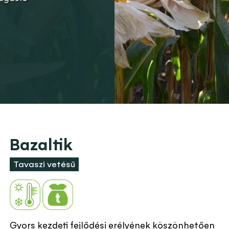
Bazaltik
Tavaszi vetésű
Gyors kezdeti fejlődési erélyének köszönhetően