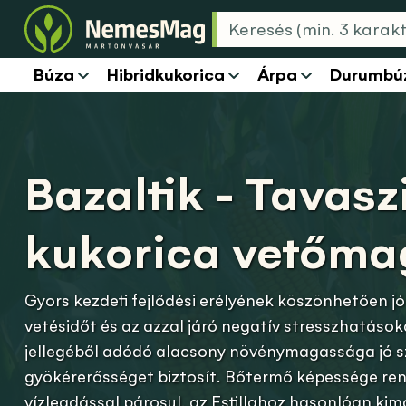
Búza
Hibridkukorica
Árpa
Durumbú
Bazaltik - Tavasz
kukorica vetőma
Gyors kezdeti fejlődési erélyének köszönhetően jól
vetésidőt és az azzal járó negatív stresszhatások
jellegéből adódó alacsony növénymagassága jó s
gyökérerősséget biztosít. Bőtermő képessége ren
vízleadással párosul, az Estillahoz hasonlóan ki