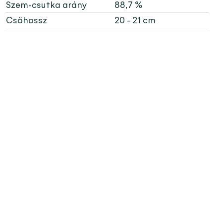
Szem-csutka arány
88,7 %
Csőhossz
20 - 21 cm