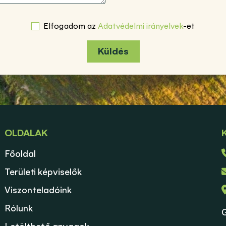
Elfogadom az
Adatvédelmi irányelvek
-et
Küldés
OLDALAK
Főoldal
Területi képviselők
Viszonteladóink
Rólunk