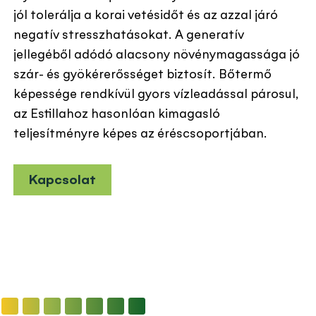
jól tolerálja a korai vetésidőt és az azzal járó
negatív stresszhatásokat. A generatív
jellegéből adódó alacsony növénymagassága jó
szár- és gyökérerősséget biztosít. Bőtermő
képessége rendkívül gyors vízleadással párosul,
az Estillahoz hasonlóan kimagasló
teljesítményre képes az éréscsoportjában.
Kapcsolat