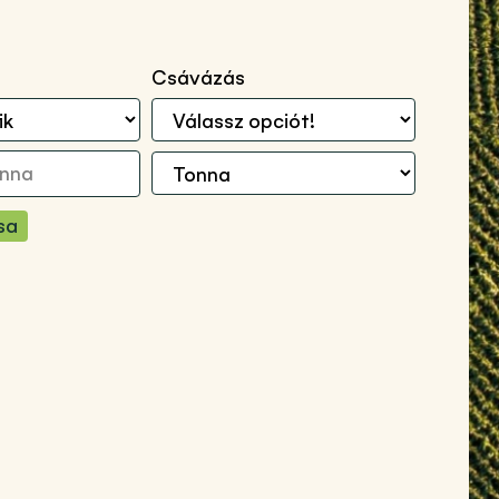
Csávázás
sa