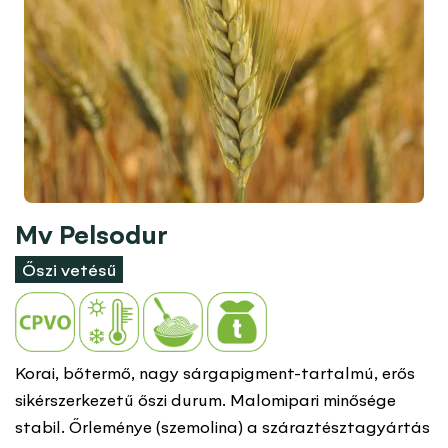
Mv Pelsodur
Őszi vetésű
Korai, bőtermő, nagy sárgapigment-tartalmú, erős
sikérszerkezetű őszi durum. Malomipari minősége
stabil. Őrleménye (szemolina) a száraztésztagyártás