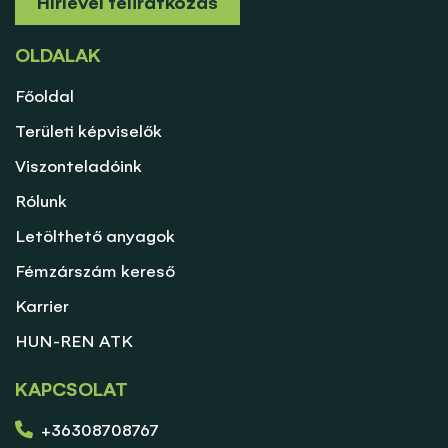
Hírlevél feliratkozás
OLDALAK
Főoldal
Területi képviselők
Viszonteladóink
Rólunk
Letölthető anyagok
Fémzárszám kereső
Karrier
HUN-REN ATK
KAPCSOLAT
+36308708767