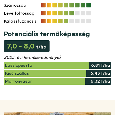
Szárrozsda
Levélfoltosság
Kalászfuzáriózis
Potenciális termőképesség
7,0 - 8,0
t/ha
2023. évi terméseredmények
Lászlópuszta
6.81 t/ha
Kisújszállás
6.43 t/ha
Martonvásár
6.32 t/ha