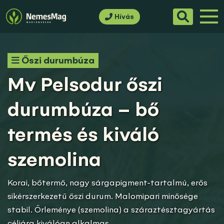
Hívás
Őszi durumbúza
Mv Pelsodur őszi
durumbúza – bő
termés és kiváló
szemolina
Korai, bőtermő, nagy sárgapigment-tartalmú, erős
sikérszerkezetű őszi durum. Malomipari minősége
stabil. Őrleménye (szemolina) a száraztésztagyártás
céljára kiválóan alkalmas.