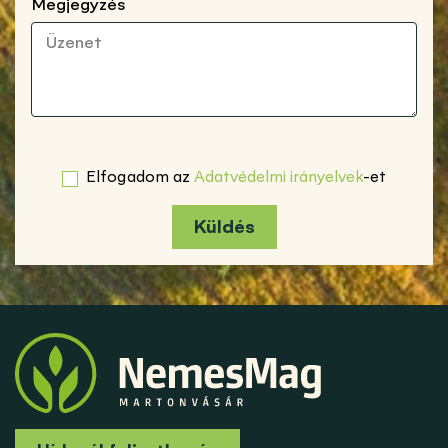
Megjegyzés
Elfogadom az
Adatvédelmi irányelvek
-et
Küldés