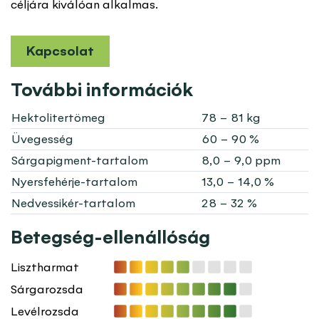
céljára kiválóan alkalmas.
Kapcsolat
További információk
Hektolitertömeg
78 – 81 kg
Üvegesség
60 – 90 %
Sárgapigment-tartalom
8,0 – 9,0 ppm
Nyersfehérje-tartalom
13,0 – 14,0 %
Nedvessikér-tartalom
28 – 32 %
Betegség-ellenállóság
Lisztharmat
Sárgarozsda
Levélrozsda