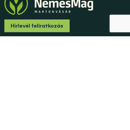
Hírlevél feliratkozás
OLDALAK
Főoldal
Területi képviselők
Viszonteladóink
Rólunk
Letölthető anyagok
Fémzárszám kereső
Karrier
HUN-REN ATK